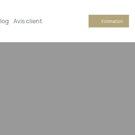
log
Avis client
Estimation