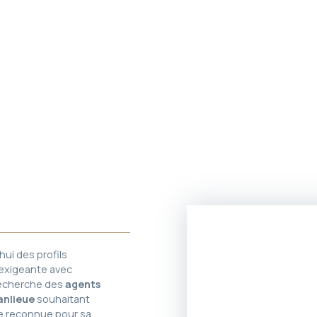
ui des profils
exigeante avec
 recherche des
agents
anlieue
souhaitant
e reconnue pour sa