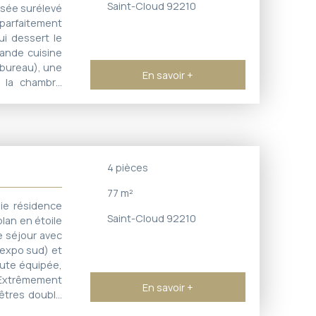
Saint-Cloud 92210
ssée surélevé
 parfaitement
i dessert le
rande cuisine
bureau), une
En savoir +
s la chambre
Pas de vis-à-
nts fenêtres
ave, gardien,
des allées de
emment Rampe
4
pièces
les coteaux"-
la passerelle
77
m²
ie résidence
Saint-Cloud 92210
lan en étoile
e séjour avec
 (expo sud) et
oute équipée,
. Extrêmement
En savoir +
nêtres double
placement de