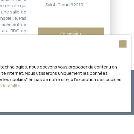
Saint-Cloud 92210
ne entrée qui
 une salle de
soleillé. Pas
mplacement de
nt au RDC de
En savoir +
coteaux"- Tous
asserelle de
ces technologies, nous pouvons vous proposer du contenu en
 site internet. Nous utiliserons uniquement les données
 les cookies″ en bas de notre site, à l'exception des cookies
identialité
.
e recherche !
Surface min (m²)