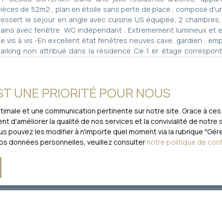
ièces de 52m2 , plan en étoile sans perte de place , composé d'u
essert le sejour en angle avec cuisine US équipée, 2 chambres,
ains avec fenêtre WC indépendant . Extremement lumineux et en
e vis à vis -En excellent état fenêtres neuves cave, gardien , e
arking non attribué dans la résidence Ce 1 er étage correspo
'immeuble. Proximité train (Val d'Or), Tram T2 Secteur école "les 
ommerces à 10mn à pied Accès Bois de Boulogne direct par la p
'Avre
EST UNE PRIORITÉ POUR NOUS
optimale et une communication pertinente sur notre site. Grace à 
t d'améliorer la qualité de nos services et la convivialité de notre
 pouvez les modifier à n'importe quel moment via la rubrique ″Gérer
vos données personnelles, veuillez consulter
notre politique de conf
plus aucun bien
correspondant à votr
Nom
Email
Localisation
de bien
Budget max (€)
Saint-Cloud (92210)