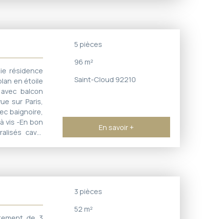
 grand box au
yés une cave
"les coteaux"-
la passerelle
5
pièces
96
m²
ie résidence
Saint-Cloud 92210
lan en étoile
r avec balcon
ue sur Paris,
ec baignoire,
à vis -En bon
En savoir +
ralisés cave,
. Possibilité
a résidence:
Rampe accès
oteaux"- Tous
passerelle de
3
pièces
52
m²
tement de 3