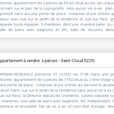
rborée, appartement de 4 pièces de 83 m2 situé au rez-de-chau
onnant sur le parc de la copropriété sans aucun vis-à-vis, plan
ptimisé sans aucune perte de place, composé d'une entrée qu
éjour avec vue sur le jardin de la résidence et vue sur Paris, g
éparée toute équipée, 3 chambres, dont une chambre bébé (ou 
alle de bains avec baignoire et WC, salle de douches dan
arentale. WC indépendant. Extrêmement lumineux et ensoleillé. 
is -En excellent état -rénové en 2019-Très nombreux rangeme
ouble vitrage- volets/variateurs électriques dans chaque pièce. C
mplacement de parking non attribué dans la résidence. Travaux 
a résidence : votés/payés Parties communes rénovées très réc
ppartement à vendre, 4 pièces - Saint-Cloud 92210
ccès handicapé Proximité train (Val d'Or), Tram T2 Secteur École "
ous commerces à 10 min à pied Accès Bois de Boulogne direct par 
e l'Avre
ARISIAN-RESIDENCE présente ST CLOUD-VAL D'OR: Dans une jol
rborée, appartement de 4 pièces de 77m2 situé au 2 ème étage, p
ans perte de place , composé d'une entrée qui dessert le doubl
alcon filant, vue sur le jardin de la résidence sans aucun vis à vis
ue sur Paris/ la Défense depuis les chambres, cuisine séparée t
 chambres, une salle de bains avec baignoire, WC independant 
umineux et ensoleillé. Pas de vis à vis -En bon état d'usage- fe
itrage- volets- parquet en chêne massif cave, gardien, em