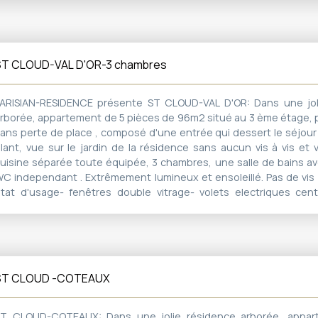
arking non attribué dans la résidence. Possibilité d'acquérir un
rix de : 35 000€ Travaux des allées de la résidence: votés/pa
omplète ce bien Proximité train (Val d'Or), Tram T2 Secteur école 
ous commerces à 10 mn à pied Accès Bois de Boulogne direct par 
ST CLOUD-VAL D'OR-3 chambres
e l'Avre
ARISIAN-RESIDENCE présente ST CLOUD-VAL D'OR: Dans une jol
rborée, appartement de 5 pièces de 96m2 situé au 3 ème étage, p
ans perte de place , composé d'une entrée qui dessert le séjou
ilant, vue sur le jardin de la résidence sans aucun vis à vis et v
uisine séparée toute équipée, 3 chambres, une salle de bains av
C independant . Extrêmement lumineux et ensoleillé. Pas de vis 
tat d'usage- fenêtres double vitrage- volets electriques cent
ardien, emplacement de parking non attribué dans la résidence
'acquérir un box au prix de : 45 000€ Travaux des allées de l
votés/payés Parties communes rénovées très recemment 
andicapé Proximité train (Val d'Or), Tram T2 Secteur école "les c
ommerces à 10 mn à pied Accès Bois de Boulogne direct par la 
ST CLOUD -COTEAUX
'Avre
T CLOUD-COTEAUX: Dans une jolie résidence arborée, appar