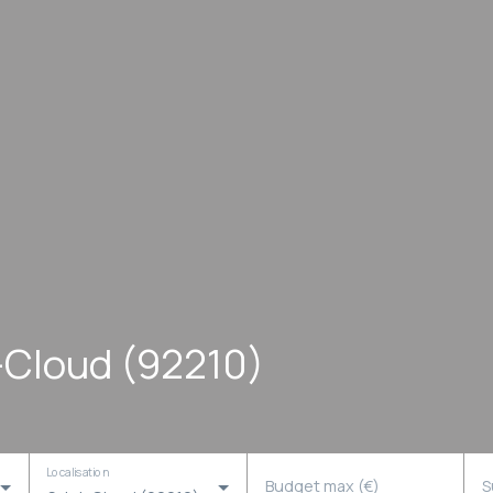
t-Cloud (92210)
Localisation
Budget max (€)
S