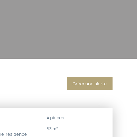
Créer une alerte
4
pièces
83
m²
ie résidence