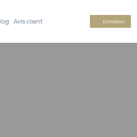
log
Avis client
Estimation