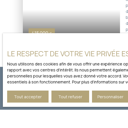
p
d
b
d
p
415 000
€
l
c
l
LE RESPECT DE VOTRE VIE PRIVÉE 
Nous utilisons des cookies afin de vous offrir une expérience 
rapport avec vos centres d'intérêt. Ils nous permettent égalemen
personnelles pour lesquelles vous avez donné votre accord. Vous
essentiels à son fonctionnement. Pour plus d'informations sur 
Ne manquez 
Tout accepter
Tout refuser
Personnaliser
Prénom
Type d'offre
Type 
Vente