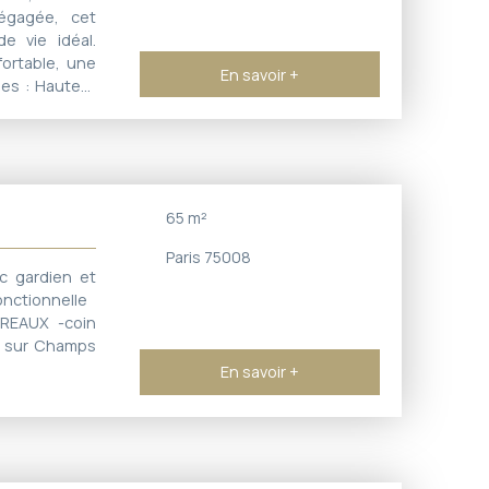
égagée, cet
e vie idéal.
ortable, une
En savoir +
ues : Hauteur
 en dalles de
 : Nord/Sud,
Équipements :
one pour plus
t intégrés.
65
m²
parisien, à
: 1 160 € Cet
Paris 75008
chet et son
c gardien et
onctionnelle
UREAUX -coin
e sur Champs
En savoir +