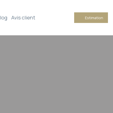
log
Avis client
Estimation