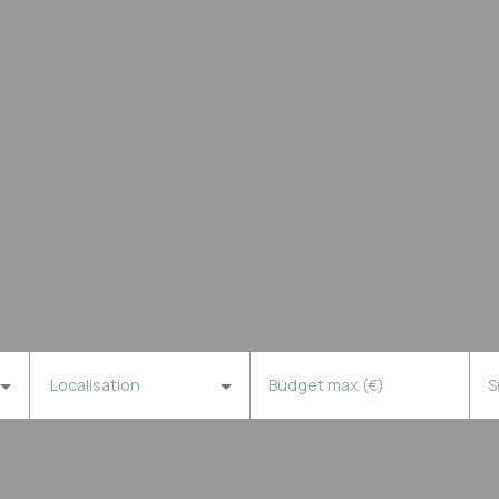
Localisation
Budget max (€)
S