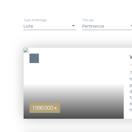
Type d'affichage
Trier par
Liste
Pertinence
h
p
d
f
é
1 990 000
€
h
v
b