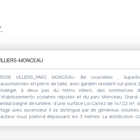
VILLIERS-MONCEAU
75008 VILLIERS_PARC MONCEAU- Bd courcelles , Superb
aussmannien en pierre de taille, avec gardien résidant sur place
rivilégié, à deux pas du métro Villiers, des commerces d
’établissements scolaires réputés et du parc Monceau. Grand
amilial baigné de lumière, d’une surface Loi Carrez de 147,22 m², 
tage avec ascenseur. Il se distingue par de généreux volumes 
auteur sous plafond dépassant les 3 mètres. La distribution 
aste entrée en galerie, un double séjour de 43m2 ouvrant sur
alcon filant, une cuisine dînatoire indépendante, 3 chambres,
salles d’eau, 2 WC séparés, un dressing ainsi que de tr