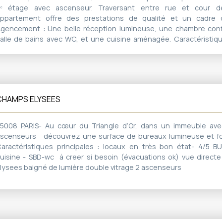
ppartement entièrement à rénover.
4ᵉ étage avec ascenseur. Traversant entre rue et cour d
ppartement offre des prestations de qualité et un cadre d
gencement : Une belle réception lumineuse, une chambre conf
alle de bains avec WC, et une cuisine aménagée. Caractéristiq
ous plafond de 2,6 mètres, poutres et pierres apparentes, et sol
ierre. Double vitrage pour un confort optimal. Exposition
arantissant une belle luminosité tout au long de la journée. 
hauffage individuel électrique, porte blindée, digicode et interph
e sécurité. Rangements : De nombreux espaces de rangemen
CHAMPS ELYSEES
nvironnement : Niché dans une rue au charme typiquement 
roximité des commerces, services et transports. Taxe foncière 
appartement en bon état général saura séduire par son ca
5008 PARIS- Au cœur du Triangle d’Or, dans un immeuble ave
mplacement privilégié dans un quartier recherché.
scenseurs découvrez une surface de bureaux lumineuse et f
aractéristiques principales : locaux en très bon état- 4/5 B
uisine - SBD-wc à creer si besoin (évacuations ok) vue direct
lysees baigné de lumière double vitrage 2 ascenseurs