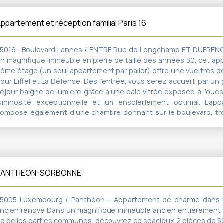
angements et équipements sur mesure. une double cave comp
hambre de service de 6,57 m² en sus du prix : 65000€
ppartement et réception familial Paris 16
5016 : Boulevard Lannes / ENTRE Rue de Longchamp ET DUFRENO
n magnifique immeuble en pierre de taille des années 30, cet a
ème étage (un seul appartement par palier) offre une vue très d
our Eiffel et La Défense. Dès l'entrée, vous serez accueilli par u
éjour baigné de lumière grâce à une baie vitrée exposée à l'oues
uminosité exceptionnelle et un ensoleillement optimal. L'ap
ompose également d'une chambre donnant sur le boulevard, tr
onnant sur la cour sans vis à vis et vue Tour Eiffel, une salle de b
e douche, une cuisine indépendante et un dressing. Il est poss
ans difficulté une deuxième salle de douche (voire également 
joutant encore plus de confort. L'appartement est idéalement situ
u métro Porte Dauphine et en face du Bois de Boulogne offrant un
PANTHEON-SORBONNE
gréable et verdoyant, sans aucun vis à vis. Vous trouverez 
ombreux commerces à proximité situé à 2 min de l'appartement afin
otre quotidien. S'y trouvent aussi des établissements réputés à p
5005 Luxembourg / Panthéon – Appartement de charme dans 
ue le lycée Pascal, le lycée Janson de Sailly, le lycée Gerson, ain
ncien rénové Dans un magnifique immeuble ancien entièrement 
ilingue. Vous bénéficierez d'un gardien et l'offre est complété
e belles parties communes, découvrez ce spacieux 2 pièces de 52