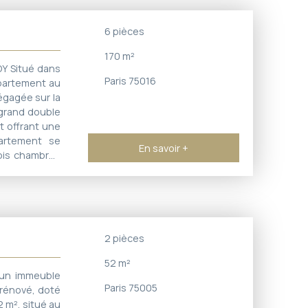
lète ce bien
6
pièces
170
m²
Y Situé dans
Paris 75016
ppartement au
égagée sur la
n grand double
t offrant une
partement se
En savoir +
ois chambres
ain, une salle
ible de créer
un 3 ème WC )
é à proximité
 cadre de vie
2
pièces
également de
 de faciliter
52
m²
roximité tels
un immeuble
si que l'école
Paris 75005
rénové, doté
e d'une cave.
 m², situé au