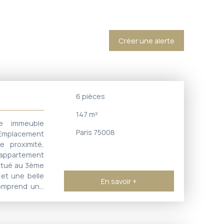
Créer une alerte
6
pièces
147
m²
e immeuble
Paris 75008
. Emplacement
e proximité,
 appartement
situé au 3ème
et une belle
En savoir +
comprend une
 un agréable
 un bureau, 2
ès nombreux