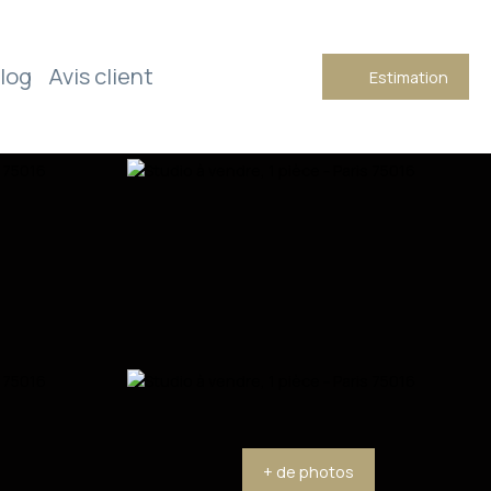
log
Avis client
Estimation
+ de photos