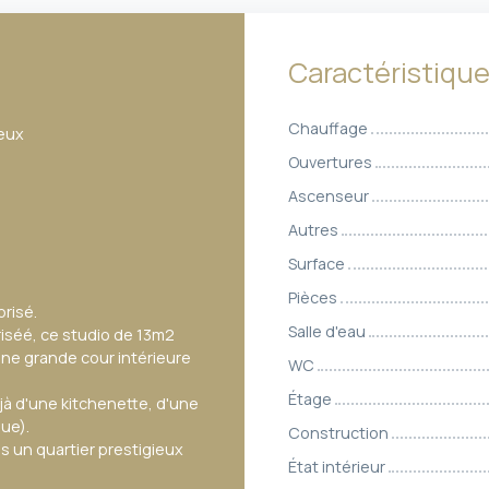
Caractéristiqu
Chauffage
eux
Ouvertures
Ascenseur
Autres
Surface
Pièces
prisé.
Salle d'eau
iséé, ce studio de 13m2
une grande cour intérieure
WC
Étage
éjà d'une kitchenette, d'une
ue).
Construction
 un quartier prestigieux
État intérieur