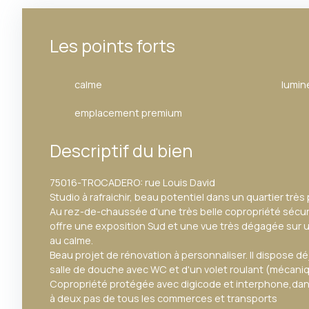
Les points forts
calme
lumin
emplacement premium
Descriptif du bien
75016-TROCADERO: rue Louis David
Studio à rafraichir, beau potentiel dans un quartier très 
Au rez-de-chaussée d'une très belle copropriété sécur
offre une exposition Sud et une vue très dégagée sur 
au calme.
Beau projet de rénovation à personnaliser. Il dispose d
salle de douche avec WC et d'un volet roulant (mécaniq
Copropriété protégée avec digicode et interphone,dans
à deux pas de tous les commerces et transports