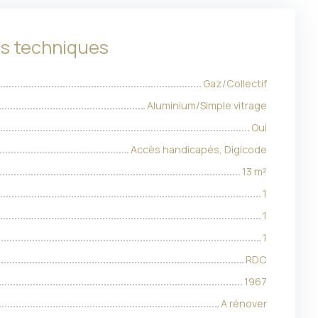
es techniques
Gaz/Collectif
Aluminium/Simple vitrage
Oui
Accès handicapés, Digicode
13
m²
1
1
1
RDC
1967
A rénover