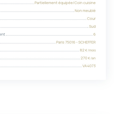
Partiellement équipée/Coin cuisine
Non meublé
Cour
Sud
ent
6
Paris 75016 - SCHEFFER
82
€ /mois
270
€ /an
VA4073