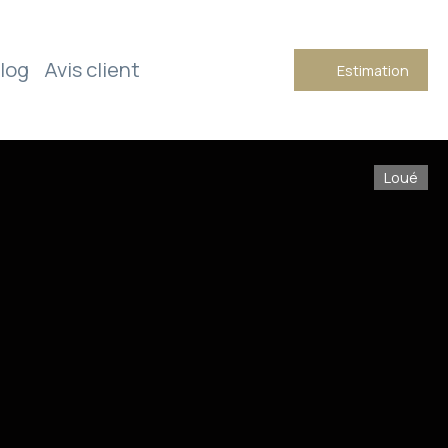
log
Avis client
Estimation
Loué