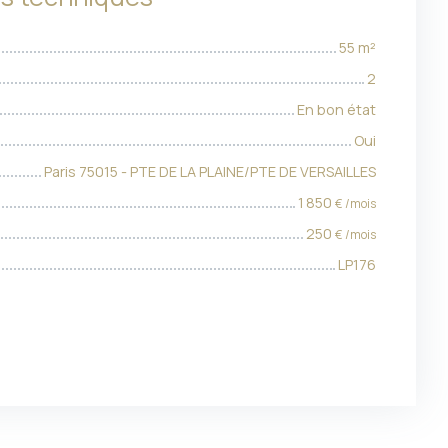
55
m²
2
En bon état
Oui
Paris 75015 - PTE DE LA PLAINE/PTE DE VERSAILLES
1 850
€ /mois
250
€ /mois
LP176