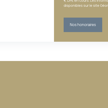
€. DPE en cours. Les infor
disponibles sur le site Géo
Nos honoraires