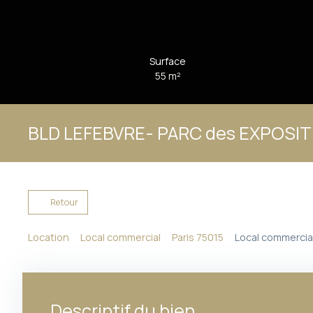
Surface
55
m²
BLD LEFEBVRE- PARC des EXPOSI
Retour
Location
Local commercial
Paris 75015
Local commercial 
Descriptif du bien