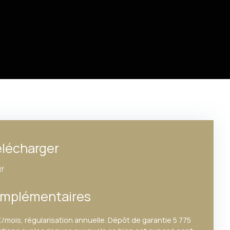
lécharger
f
omplémentaires
/mois, régularisation annuelle. Dépôt de garantie 5 775