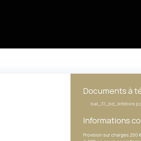
Documents à té
bail_31_bd_lefebvre.pd
Informations c
Provision sur charges 250 €