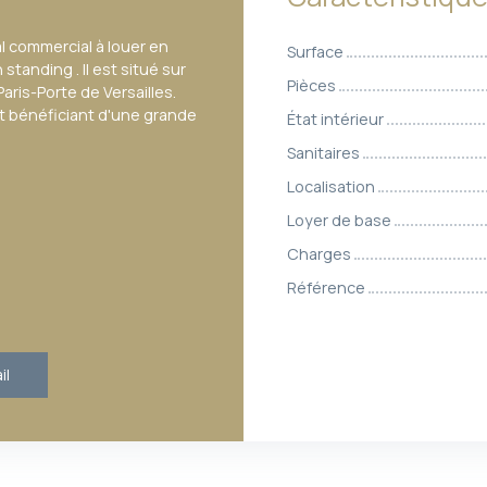
l commercial à louer en
Surface
anding . Il est situé sur
Pièces
aris-Porte de Versailles.
et bénéficiant d'une grande
État intérieur
Sanitaires
Localisation
Loyer de base
Charges
Référence
il