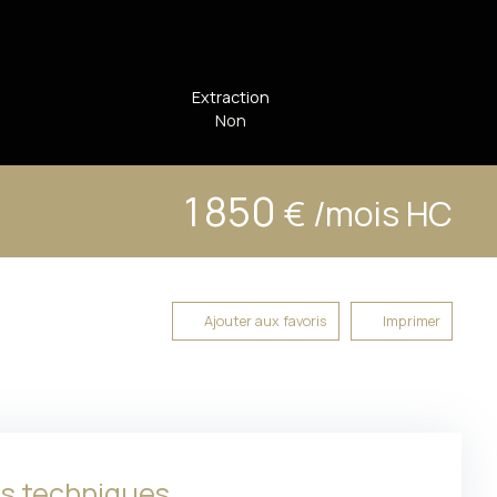
Extraction
Non
1 850
€ /mois HC
Ajouter aux favoris
Imprimer
es techniques