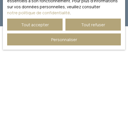
essentiels à son fonctionnement. Pour plus d'informations
sur vos données personnelles, veuillez consulter
notre politique de confidentialité
.
Tout accepter
Tout refuser
Personnaliser
JE RECHERCHE UN BIEN
Vente appartement Paris (75016)
Vente duplex Paris (75017)
Vente appartement Paris (75015)
Vente studio Paris (75007)
Vente appartement Neuilly-sur-Seine (92200)
Vente appartement Paris (75008)