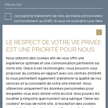
Pièces min
J'accepte le traitement de mes données personnelles
conformément au RGPD. Si vous ne souhaitez pas faire
l'objet de prospection commerciale par voie
téléphonique, vous pouvez vous inscrire gratuitement
sur la liste d'opposition au démarchage téléphonique,
LE RESPECT DE VOTRE VIE PRIVÉE
prévu par l'article L223-1 du code de la consommation,
sur le site Internet www.bloctel.gouv.fr ou par courrier
EST UNE PRIORITÉ POUR NOUS
adressé à :
Nous utilisons des cookies afin de vous offrir une
Société Worldline, Service Bloctel, CS 61311, 41013 BLOIS
expérience optimale et une communication pertinente sur
CEDEX.
notre site. Grace à ces technologies, nous pouvons vous
proposer du contenu en rapport avec vos centres d'intérêt.
Pour en savoir plus sur le traitement de vos données
Ils nous permettent également d'améliorer la qualité de nos
personnelles, veuillez consulter notre
politique de
services et la convivialité de notre site internet. Nous
confidentialité
.
utiliserons uniquement les données personnelles pour
lesquelles vous avez donné votre accord. Vous pouvez les
modifier à n'importe quel moment via la rubrique ″Gérer les
Recevoir des annonces
cookies″ en bas de notre site, à l'exception des cookies