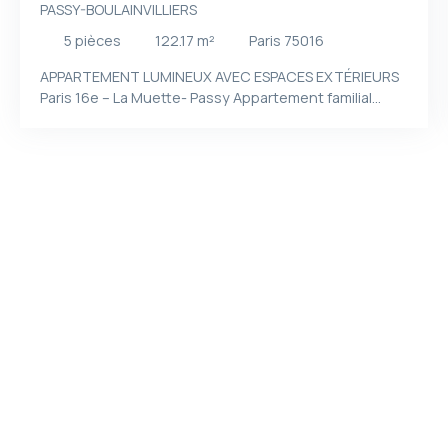
PASSY-BOULAINVILLIERS
5
pièces
122.17
m²
Paris 75016
APPARTEMENT LUMINEUX AVEC ESPACES EXTÉRIEURS
Paris 16e – La Muette- Passy Appartement familial
situé au cœur du très recherché quartier de La
Muette, au 6 ème étage d' un immeuble de standing
des années 1970 avec gardien et ascenseur, cet
appartement familial séduit par sa grande luminosité
grace a sa triple exposition et ses agréables espaces
extérieurs. Il bénéficie de 2 balcons 13. 5 m² et 4. 15
m2, portant la surface extérieure totale à plus de 17
m². L’appartement se compose d’une entrée, d’un
vaste séjour exposé plein sud prolongé par le balcon,
d’une salle à manger, d’une cuisine indépendante, de
trois grandes chambres, d’une salle de bains avec
toilettes, d’une salle d’eau ainsi que de toilettes
séparées. Très nombreux rangements intégrés Doté
d’une distribution parfaitement optimisée, ce bien
offre des volumes confortables et une belle clarté
naturelle tout au long de la journée. Une cave et une