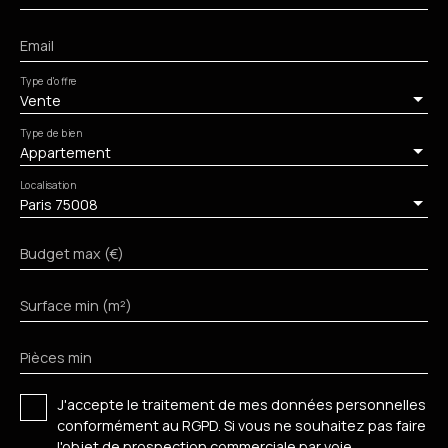
Email
Type d'offre
Vente
Type de bien
Appartement
Localisation
Paris 75008
Budget max (€)
Surface min (m²)
Pièces min
J'accepte le traitement de mes données personnelles
conformément au RGPD. Si vous ne souhaitez pas faire
l'objet de prospection commerciale par voie