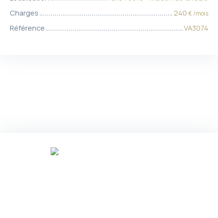
Charges
240
€ /mois
Référence
VA3074