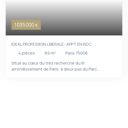
1 035 000
€
IDEAL PROFESSION LIBERALE- APPT EN RDC
4
pièces
89
m²
Paris 75008
Situé au cœur du très recherché du 8ᵉ
arrondissement de Paris, à deux pas du Parc
Monceau, ce bien bénéficie d'un environnement à la
fois prestigieux,et calme, au sein d'une rue peu
circulante particulièrement appréciée des
professions libérales. Installé en rez-de-chaussée
d'un superbe immeuble en pierre de taille, cet
appartement (ancien cabinet médical) offre une
configuration idéale pour l'exercice d'une activité
libérale (médecin, avocat, architecte, consultant…).
Son agencement rationnel et fonctionnel permet