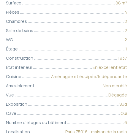
Surface
88
m²
Pièces
4
Chambres
2
Salle de bains
2
WC
2
Étage
1
Construction
1937
État intérieur
En excellent état
Cuisine
Aménagée et équipée/Indépendante
Ameublement
Non meublé
Vue
Dégagée
Exposition
Sud
Cave
Oui
Nombre d'étages du bâtiment
6
Localisation
Paris 75016 - maison de la radio