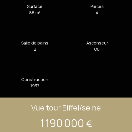
Surface
Pièces
88
m²
4
Salle de bains
Ascenseur
2
Oui
Construction
1937
Vue tour Eiffel/seine
1 190 000
€