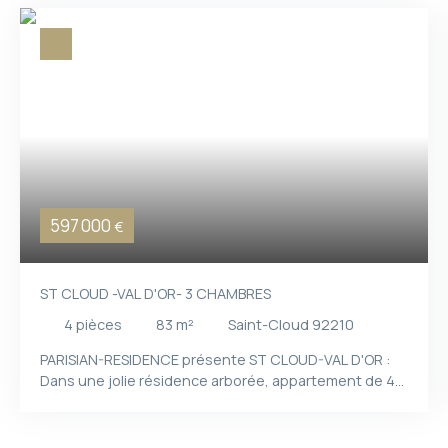
597 000
€
ST CLOUD -VAL D'OR- 3 CHAMBRES
4
pièces
83
m²
Saint-Cloud 92210
PARISIAN-RESIDENCE présente ST CLOUD-VAL D'OR :
Dans une jolie résidence arborée, appartement de 4
pièces de 83 m2 situé au rez-de-chaussée surélevé
donnant sur le parc de la copropriété sans aucun vis-
à-vis, plan parfaitement optimisé sans aucune perte