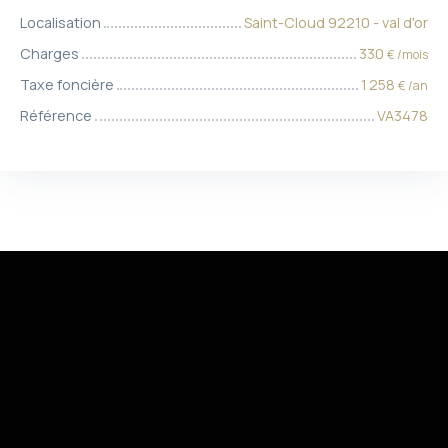
Localisation
Saint-Cloud 92210 - val d'or
Charges
330
€ /mois
Taxe foncière
1 258
€ /an
Référence
VA3478