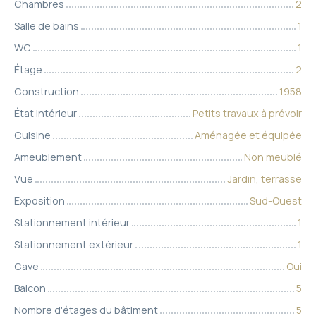
Chambres
2
Salle de bains
1
WC
1
Étage
2
Construction
1958
État intérieur
Petits travaux à prévoir
Cuisine
Aménagée et équipée
Ameublement
Non meublé
Vue
Jardin, terrasse
Exposition
Sud-Ouest
Stationnement intérieur
1
Stationnement extérieur
1
Cave
Oui
Balcon
5
Nombre d'étages du bâtiment
5