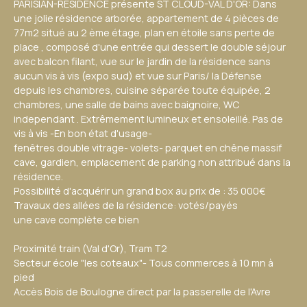
PARISIAN-RESIDENCE présente ST CLOUD-VAL D'OR: Dans
une jolie résidence arborée, appartement de 4 pièces de
77m2 situé au 2 ème étage, plan en étoile sans perte de
place , composé d'une entrée qui dessert le double séjour
avec balcon filant, vue sur le jardin de la résidence sans
aucun vis à vis (expo sud) et vue sur Paris/ la Défense
depuis les chambres, cuisine séparée toute équipée, 2
chambres, une salle de bains avec baignoire, WC
independant . Extrêmement lumineux et ensoleillé. Pas de
vis à vis -En bon état d'usage-
fenêtres double vitrage- volets- parquet en chêne massif
cave, gardien, emplacement de parking non attribué dans la
résidence.
Possibilité d'acquérir un grand box au prix de : 35 000€
Travaux des allées de la résidence: votés/payés
une cave complète ce bien
Proximité train (Val d'Or), Tram T2
Secteur école "les coteaux"- Tous commerces à 10 mn à
pied
Accès Bois de Boulogne direct par la passerelle de l'Avre