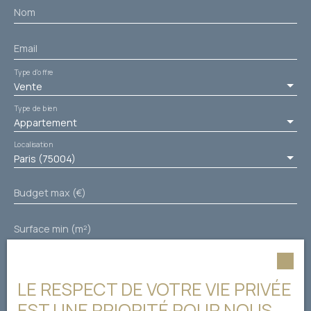
indépendante et
Nom
bibliothèque raffinée.
Bureau idéal pour le
Email
télétravail ou la lecture.
Cuisine équipée et
Type d'offre
aménagée alliant
Vente
modernité et
Type de bien
fonctionnalité. Salle de
Appartement
bains avec WC, plus WC
séparés pour plus de
Localisation
confort. Nombreux
Paris (75004)
rangements intégrés
pour une organisation
Budget max (€)
optimale. Des
prestations haut de
Surface min (m²)
gamme Matériaux
nobles, double vitrage
pour une parfaite
Pièces min
isolation. Chauffage
LE RESPECT DE VOTRE VIE PRIVÉE
individuel au gaz pour
J'accepte le traitement de mes données personnelles
un confort optimal.
EST UNE PRIORITÉ POUR NOUS