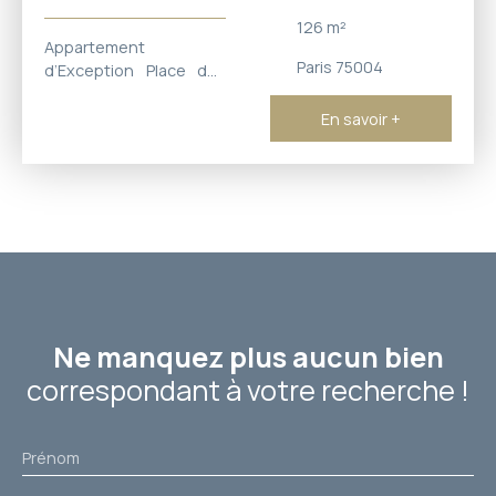
126
m²
Appartement
Paris 75004
d’Exception Place des
Vosges Niché au 3ᵉ
étage de l’illustre Hôtel
En savoir +
particulier d’Asfeldt, cet
appartement
d’exception de 130 m²
au sol (126 m² loi
Carrez) séduit par son
charme intemporel et
sa luminosité plein
ouest. Un cadre
prestigieux et raffiné
Ne manquez plus aucun bien
Triple réception
spacieuse et élégante,
correspondant à votre recherche !
idéale pour recevoir.
Deux chambres
confortables offrant au
Prénom
calme (3 ème chambre
possible)Salle à manger