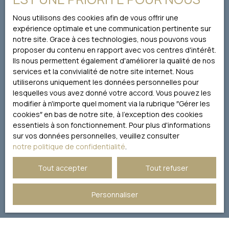
conformément au RGPD. Si vous ne souhaitez pas faire
Sécurité renforcée :
l'objet de prospection commerciale par voie
interphone, digicode,
Nous utilisons des cookies afin de vous offrir une
téléphonique, vous pouvez vous inscrire gratuitement
alarme. Cave et petit
expérience optimale et une communication pertinente sur
sur la liste d'opposition au démarchage téléphonique,
débarras, parfaits pour
notre site. Grace à ces technologies, nous pouvons vous
prévu par l'article L223-1 du code de la consommation,
le rangement
proposer du contenu en rapport avec vos centres d'intérêt.
sur le site Internet www.bloctel.gouv.fr ou par courrier
supplémentaire.
Ils nous permettent également d'améliorer la qualité de nos
adressé à :
L’escalier classé, ainsi
services et la convivialité de notre site internet. Nous
que la façade et l’entrée
utiliserons uniquement les données personnelles pour
Société Worldline, Service Bloctel, CS 61311, 41013 BLOIS
en cours de réfection,
lesquelles vous avez donné votre accord. Vous pouvez les
CEDEX.
soulignent le prestige
modifier à n'importe quel moment via la rubrique ″Gérer les
et le cachet historique
cookies″ en bas de notre site, à l'exception des cookies
Pour en savoir plus sur le traitement de vos données
de cette résidence
essentiels à son fonctionnement. Pour plus d'informations
personnelles, veuillez consulter notre
politique de
unique. Une
sur vos données personnelles, veuillez consulter
confidentialité
.
opportunité rare au
notre politique de confidentialité
.
cœur d’un quartier
mythique !
Tout accepter
Tout refuser
Recevoir des annonces
Personnaliser