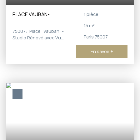
PLACE VAUBAN-
1
pièce
STUDIO REFAIT NEUF
15
m²
75007: Place Vauban -
Paris 75007
Studio Rénové avec Vue
dégagée Bienvenue au
cœur du prestigieux
En savoir +
carré Vauban- Dôme
des Invalides. Niché au
7ème étage d'une
copropriété avec
ascenseur, ce studio de
15 m2 récemment
rénové offre un cadre
de vie idéal. Points forts
: Luminosité optimale :
Baigné de lumière
naturelle grâce à son
exposition sud/ouest,
ce studio offre un