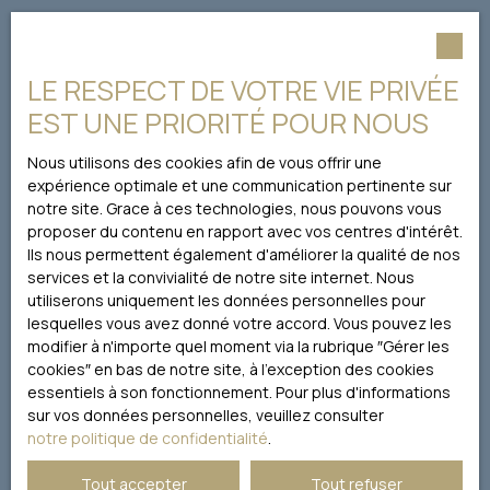
ensemble ainsi qu'un
cheminée, 3 chambres
emplement de parking
Ne manquez plus aucun bien
(ou 2 avec 1 bureau),
couvert au pied de l
cuisine et salle de bain.
correspondant à votre recherche !
LE RESPECT DE VOTRE VIE PRIVÉE
immeuble . Que ce soit
Accès à la cour de
pour un premier achat
l'immeuble. Hauteur
EST UNE PRIORITÉ POUR NOUS
ou un investissement
sous plafond de 2m80,
Prénom
locatif, ce grand studio
parquet au sol.
Nous utilisons des cookies afin de vous offrir une
est une toile vierge
Opportunité à saisir,
expérience optimale et une communication pertinente sur
prête à accueillir vos
travaux à prévoir.
Nom
notre site. Grace à ces technologies, nous pouvons vous
envies. Le chauffage
Appartement vendu
proposer du contenu en rapport avec vos centres d'intérêt.
collectif assure un
avec: 2 caves et 1
Ils nous permettent également d'améliorer la qualité de nos
Email
confort thermique
grande place de
services et la convivialité de notre site internet. Nous
optimal tout au long de
parking. Prix de
utiliserons uniquement les données personnelles pour
Type d'offre
l'année, tandis que les
l'ensemble de 1. 390 K€,
Vente
lesquelles vous avez donné votre accord. Vous pouvez les
portes à simple vitrage
honoraires compris.
modifier à n'importe quel moment via la rubrique ″Gérer les
Type de bien
pourront être
Information sur la
cookies″ en bas de notre site, à l'exception des cookies
Appartement
remplacées pour
copropriété : immeuble
essentiels à son fonctionnement. Pour plus d'informations
améliorer l'isolation. À
bien tenu de 7 étages,
sur vos données personnelles, veuillez consulter
Localisation
proximité, vous
23 lots principaux, des
Paris (75007)
notre politique de confidentialité
.
trouverez plusieurs
caves et 12
commodités pratiques :
emplacements de
Tout accepter
Tout refuser