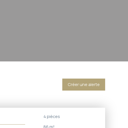
Créer une alerte
4
pièces
86
m²