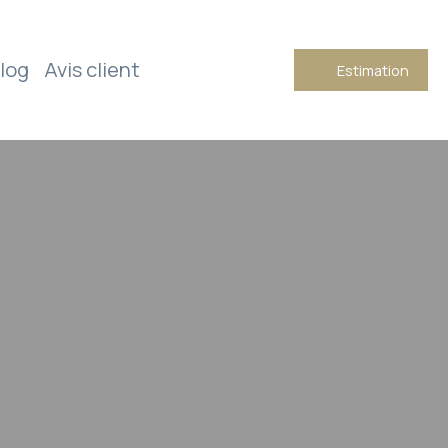
log
Avis client
Estimation