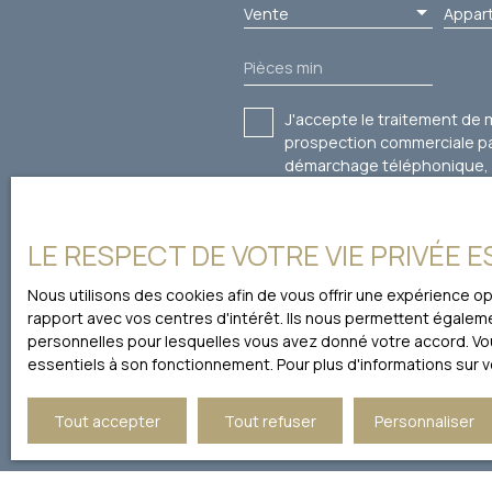
Vente
Appar
Pièces min
J'accepte le traitement de
prospection commerciale par
démarchage téléphonique, pr
courrier adressé à :
Société Worldline, Service B
LE RESPECT DE VOTRE VIE PRIVÉE 
Pour en savoir plus sur le 
Nous utilisons des cookies afin de vous offrir une expérience 
rapport avec vos centres d'intérêt. Ils nous permettent égalemen
personnelles pour lesquelles vous avez donné votre accord. Vous
essentiels à son fonctionnement. Pour plus d'informations sur 
Tout accepter
Tout refuser
Personnaliser