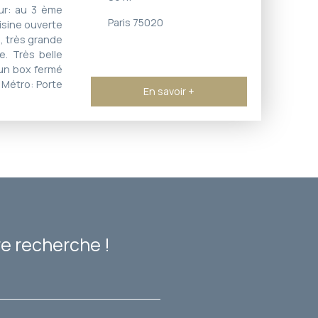
ur: au 3 ème
Paris 75020
isine ouverte
, très grande
. Très belle
 un box fermé
 Métro: Porte
En savoir +
e recherche !