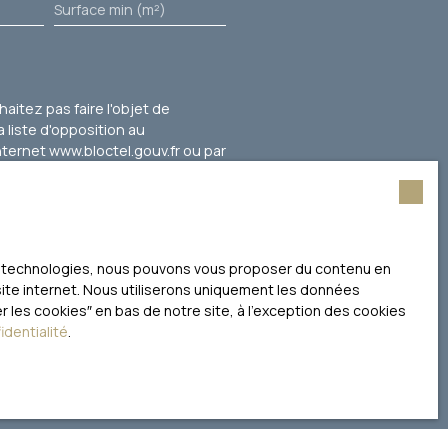
Surface min (m²)
itez pas faire l'objet de
 liste d'opposition au
nternet www.bloctel.gouv.fr ou par
litique de confidentialité
.
ces technologies, nous pouvons vous proposer du contenu en
 site internet. Nous utiliserons uniquement les données
 les cookies″ en bas de notre site, à l'exception des cookies
identialité
.