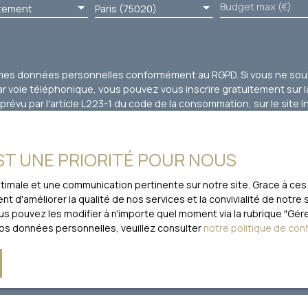
Budget max (€)
tement
Paris (75020)
 mes données personnelles conformément au RGPD. Si vous ne souha
 voie téléphonique, vous pouvez vous inscrire gratuitement sur la
évu par l'article L223-1 du code de la consommation, sur le site I
loctel, CS 61311, 41013 BLOIS CEDEX.
EST UNE PRIORITÉ POUR NOUS
traitement de vos données personnelles, veuillez consulter notre
po
optimale et une communication pertinente sur notre site. Grace à 
t d'améliorer la qualité de nos services et la convivialité de notre
 pouvez les modifier à n'importe quel moment via la rubrique ″Gérer
Recevoir des annonces
vos données personnelles, veuillez consulter
notre politique de conf