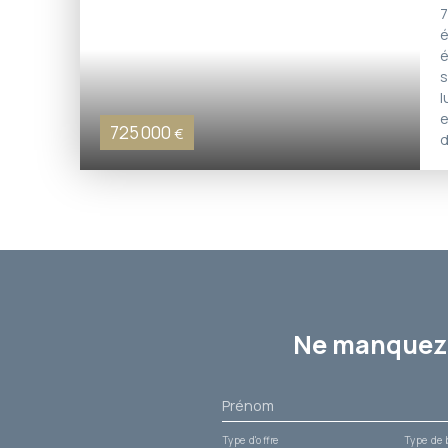
7
é
é
s
l
e
725 000
€
d
Ne manquez 
Prénom
Type d'offre
Type de 