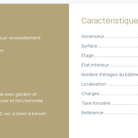
Caractéristiqu
Ascenseur
 sud -ensoleillement
Surface
en
Étage
État intérieur
Nombre d'étages du bâtim
Localisation
Charges
le avec gardien et
use et fonctionnelle
Taxe foncière
Référence
BD-wc à creer si besoin