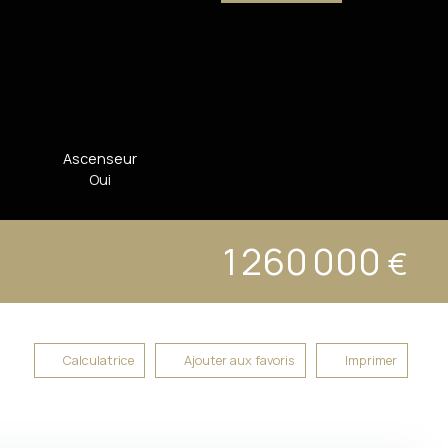
Ascenseur
Oui
1 260 000
€
Calculatrice
Ajouter aux favoris
Imprimer