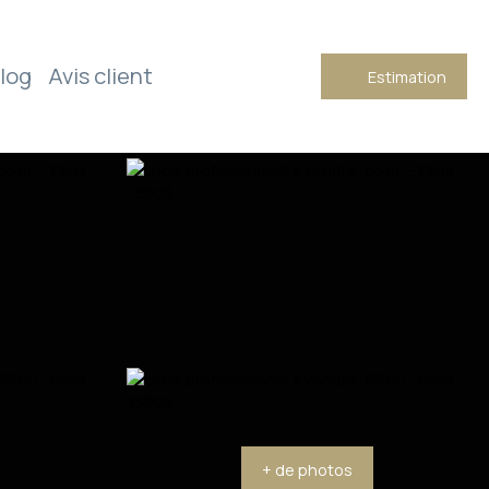
log
Avis client
Estimation
+ de photos