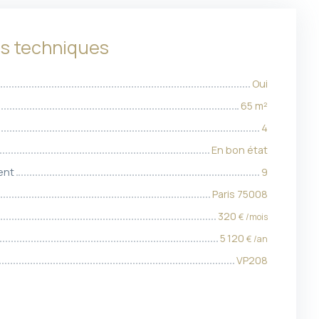
es techniques
Oui
65
m²
4
En bon état
ent
9
Paris 75008
320
€ /mois
5 120
€ /an
VP208