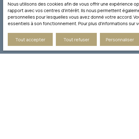
courrier adressé à :
Nous utilisons des cookies afin de vous offrir une expérience 
rapport avec vos centres d'intérêt. Ils nous permettent égalemen
Société Worldline, Service B
personnelles pour lesquelles vous avez donné votre accord. Vous
essentiels à son fonctionnement. Pour plus d'informations sur 
Pour en savoir plus sur le 
Tout accepter
Tout refuser
Personnaliser
JE RECHERCHE UN BIEN
Vente appartement Paris (75016)
Vente duplex Paris (75017)