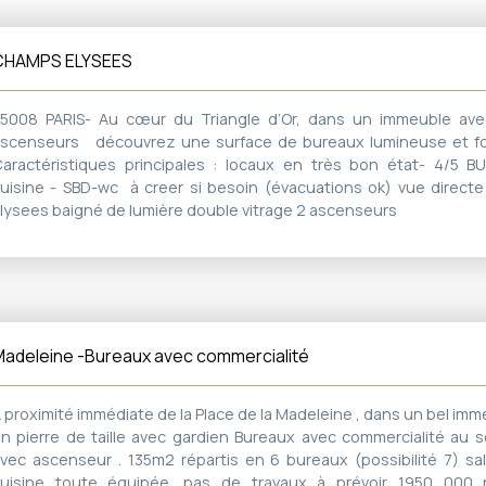
CHAMPS ELYSEES
5008 PARIS- Au cœur du Triangle d’Or, dans un immeuble ave
scenseurs découvrez une surface de bureaux lumineuse et f
aractéristiques principales : locaux en très bon état- 4/5 B
uisine - SBD-wc à creer si besoin (évacuations ok) vue direct
lysees baigné de lumière double vitrage 2 ascenseurs
adeleine -Bureaux avec commercialité
 proximité immédiate de la Place de la Madeleine , dans un bel imm
n pierre de taille avec gardien Bureaux avec commercialité au
vec ascenseur . 135m2 répartis en 6 bureaux (possibilité 7) sa
uisine toute équipée. pas de travaux à prévoir 1950 000 