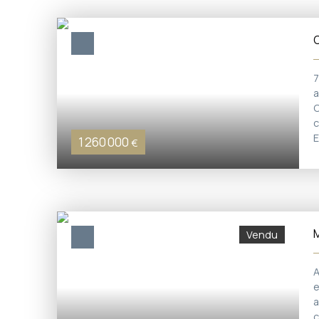
7
a
C
c
E
1 260 000
€
M
Vendu
A
e
a
c