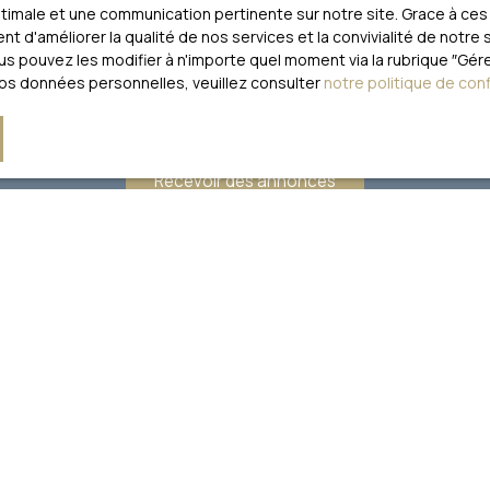
optimale et une communication pertinente sur notre site. Grace à 
t d'améliorer la qualité de nos services et la convivialité de notre
loctel, CS 61311, 41013 BLOIS CEDEX.
 pouvez les modifier à n'importe quel moment via la rubrique ″Gérer
vos données personnelles, veuillez consulter
notre politique de conf
traitement de vos données personnelles, veuillez consulter notre
po
Recevoir des annonces
JE SUIS PROPRIÉTAIRE
Notre agence
Estimez votre bien