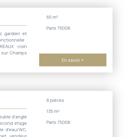
65
m²
Paris 75008
c gardien et
onctionnelle
UREAUX -coin
e sur Champs
En savoir +
6
pièces
135
m²
euble d'angle
Paris 75008
 second étage
lle d'eau/WC,
net vendeur