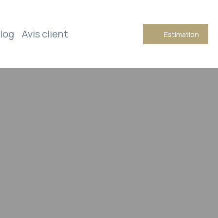
log
Avis client
Estimation