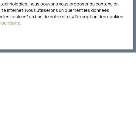
ces technologies, nous pouvons vous proposer du contenu en
 site internet. Nous utiliserons uniquement les données
 les cookies″ en bas de notre site, à l'exception des cookies
identialité
.
litique de confidentialité
.
INFORMATIONS
Recrutement
Nos honoraires