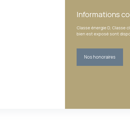
Informations c
Classe énergie D, Classe cl
bien est exposé sont dispon
Nos honoraires