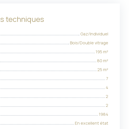
es techniques
Gaz/Individuel
Bois/Double vitrage
195
m²
80
m²
25
m²
7
4
2
2
1984
En excellent état