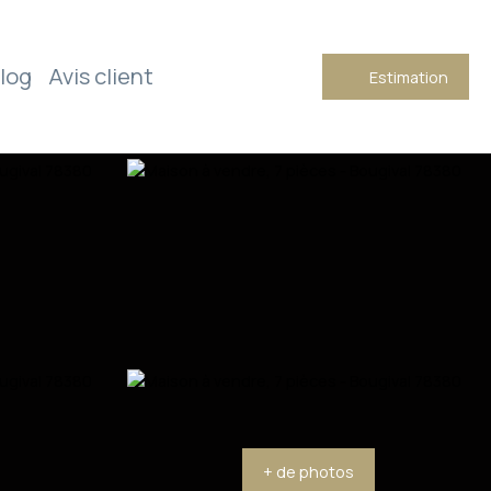
log
Avis client
Estimation
+ de photos