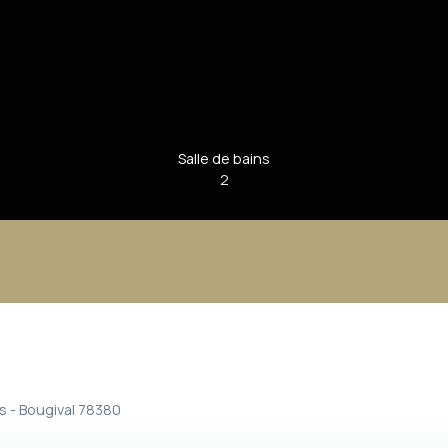
Salle de bains
2
s - Bougival 78380