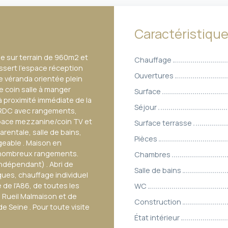
Caractéristiqu
ie sur terrain de 960m2 et
Chauffage
ssert l'espace réception
Ouvertures
e véranda orientée plein
Le coin salle à manger
Surface
à proximité immédiate de la
Séjour
 RDC avec rangements,
espace mezzanine/coin TV et
Surface terrasse
rentale, salle de bains,
Pièces
eable . Maison en
e, nombreux rangements.
Chambres
indépendant) . Abri de
Salle de bains
iques, chauffage individuel
 de l'A86, de toutes les
WC
e Rueil Malmaison et de
Construction
e Seine . Pour toute visite
État intérieur