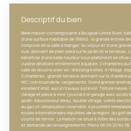
Descriptif du bien
Belle maison contemporaine à Bougival-Limite Rueil, bat
d'une surface habitable de 188m2 : la grande entrée de
composé de la salle à manger, du sejour et d'une grand
sud, donnant de plain-pied sur le jardin et la terrasse . 
bénéficie d'une belle hauteur sous plafond et se situe 
cuisine dinatoire entièrement équipée. 2 chambres au
salle de douche avec wc, dressing invités. A l'étage, 
2 chambres : grande terrasse donnant sur la chambre pa
WC, coin buanderie, rangements. Grand grenier aménag
excellent état, aucun travaux à prévoir, Toiture neuv
Garage et pièce à vivre (jouxtant le garage avec accès 
jardin. Adoucisseur d'eau, double vitrage, volets electr
au gaz et climatisation réversible. A proximité immédiate
écoles internationales réputées de la région, du golf d
courts de tennis . La maison se situe à 100m des bords d
et demande de renseignements: Pierre 06 09 20 84 38