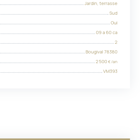
Jardin, terrasse
Sud
Oui
09 a 60 ca
2
Bougival 78380
2 500
€ /an
VM393