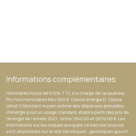
Informations complémentaires
Honoraires inclus de 5.12% TTC à la charge de l'acquéreur.
Prix hors honoraires 664 000 €. Classe énergie D, Classe
climat C Montant moyen estimé des dépenses annuelles
d'énergie pour un usage standard, établi à partir des prix de
l'énergie de l'année 2021 : entre 1940.00 et 2670.00 €. Les
informations sur les risques auxquels ce bien est exposé
sont disponibles sur le site Géorisques : georisques.gouv.fr.