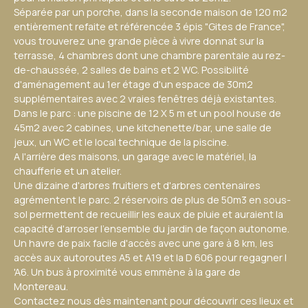
Séparée par un porche, dans la seconde maison de 120 m2
entièrement refaite et référencée 3 épis "Gites de France",
vous trouverez une grande pièce à vivre donnat sur la
terrasse, 4 chambres dont une chambre parentale au rez-
de-chaussée, 2 salles de bains et 2 WC. Possibilité
d'aménagement au 1er étage d'un espace de 30m2
supplémentaires avec 2 vraies fenêtres déjà existantes.
Dans le parc : une piscine de 12 X 5 m et un pool house de
45m2 avec 2 cabines, une kitchenette/bar, une salle de
jeux, un WC et le local technique de la piscine.
A l'arrière des maisons, un garage avec le matériel, la
chaufferie et un atelier.
Une dizaine d'arbres fruitiers et d'arbres centenaires
agrémentent le parc. 2 réservoirs de plus de 50m3 en sous-
sol permettent de recueillir les eaux de pluie et auraient la
capacité d'arroser l'ensemble du jardin de façon autonome.
Un havre de paix facile d'accès avec une gare à 8 km, les
accès aux autoroutes A5 et A19 et la D 606 pour regagner l
'A6. Un bus à proximité vous emmène à la gare de
Montereau.
Contactez nous dès maintenant pour découvrir ces lieux et