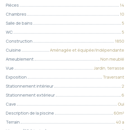
Pièces
14
Chambres
10
Salle de bains
5
WC
5
Construction
1850
Cuisine
Aménagée et équipée/Indépendante
Ameublement
Non meublé
Vue
Jardin, terrasse
Exposition
Traversant
Stationnement intérieur
2
Stationnement extérieur
6
Cave
Oui
Description de la piscine
60m²
Terrain
40 a