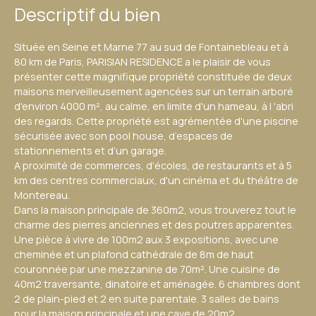
Descriptif du bien
Située en Seine et Marne 77 au sud de Fontainebleau et à
80 km de Paris, PARISIAN RESIDENCE a le plaisir de vous
présenter cette magnifique propriété constituée de deux
maisons merveilleusement agencées sur un terrain arboré
d'environ 4000 m², au calme, en limite d'un hameau, à l 'abri
des regards. Cette propriété est agrémentée d'une piscine
sécurisée avec son pool house, d’espaces de
stationnements et d’un garage.
A proximité de commerces, d'écoles, de restaurants et à 5
km des centres commerciaux, d'un cinéma et du théâtre de
Montereau.
Dans la maison principale de 360m2, vous trouverez tout le
charme des pierres anciennes et des poutres apparentes.
Une pièce à vivre de 100m2 aux 3 expositions, avec une
cheminée et un plafond cathédrale de 8m de haut
couronnée par une mezzanine de 70m². Une cuisine de
40m2 traversante, dinatoire et aménagée. 6 chambres dont
2 de plain-pied et 2 en suite parentale. 3 salles de bains
pour la maison principale et une cave de 20m2.