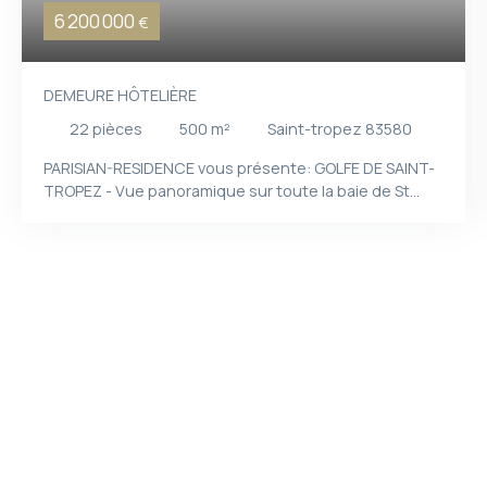
6 200 000
€
DEMEURE HÔTELIÈRE
22
pièces
500
m²
Saint-tropez 83580
PARISIAN-RESIDENCE vous présente:
GOLFE DE SAINT-
TROPEZ - Vue panoramique sur toute la baie de St
Tropez A l entrée du village mythique de St Tropez,
Demeure hôtelière composée de deux villas de 300 et
200 M2 sur un terrain de 2100 M2 avec deux piscines
chauffées et accès direct à la mer. Les villas sont
entièrement climatisées, comporte salons, cuisines,
salle à manger,17 chambres dont chacune avec une
salle d'eau et un WC. Solarium au bord de la piscine A 2
pas, crique de sable et ponton avec amarage bateau.
Egalement compris plus de 20 parkings pour les
clients. Jardin arboré Taxe foncière: 6200