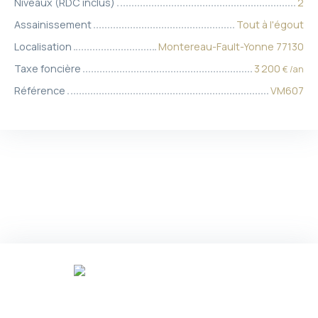
Niveaux (RDC inclus)
2
Assainissement
Tout à l'égout
Localisation
Montereau-Fault-Yonne 77130
Taxe foncière
3 200
€ /an
Référence
VM607