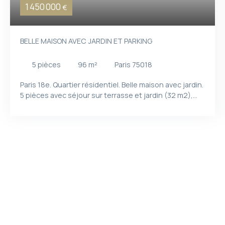
1 450 000
€
BELLE MAISON AVEC JARDIN ET PARKING
5
pièces
96
m²
Paris 75018
Paris 18e. Quartier résidentiel. Belle maison avec jardin.
5 pièces avec séjour sur terrasse et jardin (32 m2),
cuisine ouverte, 4 chambres, 2 salles de bains.
Possibilité de 2 parkings inclus(70 000 ).