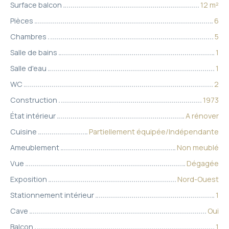
Surface balcon
12
m²
Pièces
6
Chambres
5
Salle de bains
1
Salle d'eau
1
WC
2
Construction
1973
État intérieur
A rénover
Cuisine
Partiellement équipée/Indépendante
Ameublement
Non meublé
Vue
Dégagée
Exposition
Nord-Ouest
Stationnement intérieur
1
Cave
Oui
Balcon
1