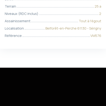
Terrain
25 a
Niveaux (RDC inclus)
2
Assainissement
Tout à l'égout
Localisation
Belforêt-en-Perche 61130 - Sérigny
Référence
VM576