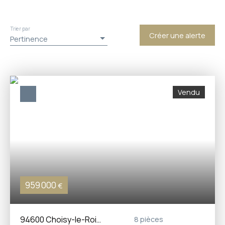
Trier par
Créer une alerte
Pertinence
Vendu
959 000
€
94600 Choisy-le-Roi,
8
pièces