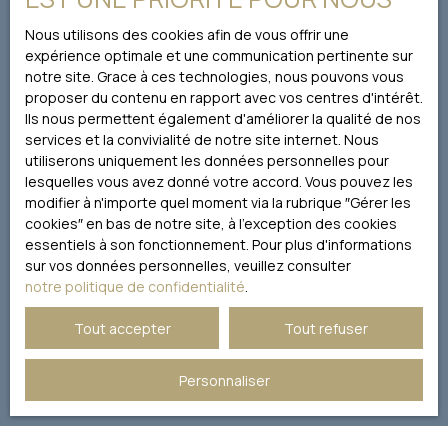
conformément au RGPD. Si vous ne souhaitez pas faire
minutes, et tram tout
l'objet de prospection commerciale par voie
proche. Mairie à 10
Nous utilisons des cookies afin de vous offrir une
téléphonique, vous pouvez vous inscrire gratuitement
minutes à pied.
expérience optimale et une communication pertinente sur
sur la liste d'opposition au démarchage téléphonique,
Connectée par la fibre.
notre site. Grace à ces technologies, nous pouvons vous
prévu par l'article L223-1 du code de la consommation,
Contact Emmanuelle
proposer du contenu en rapport avec vos centres d'intérêt.
sur le site Internet www.bloctel.gouv.fr ou par courrier
Caron : 06 40 55 35 80
Ils nous permettent également d'améliorer la qualité de nos
adressé à :
services et la convivialité de notre site internet. Nous
utiliserons uniquement les données personnelles pour
Société Worldline, Service Bloctel, CS 61311, 41013 BLOIS
lesquelles vous avez donné votre accord. Vous pouvez les
CEDEX.
modifier à n'importe quel moment via la rubrique ″Gérer les
cookies″ en bas de notre site, à l'exception des cookies
Pour en savoir plus sur le traitement de vos données
essentiels à son fonctionnement. Pour plus d'informations
personnelles, veuillez consulter notre
politique de
sur vos données personnelles, veuillez consulter
confidentialité
.
notre politique de confidentialité
.
Tout accepter
Tout refuser
Recevoir des annonces
Personnaliser