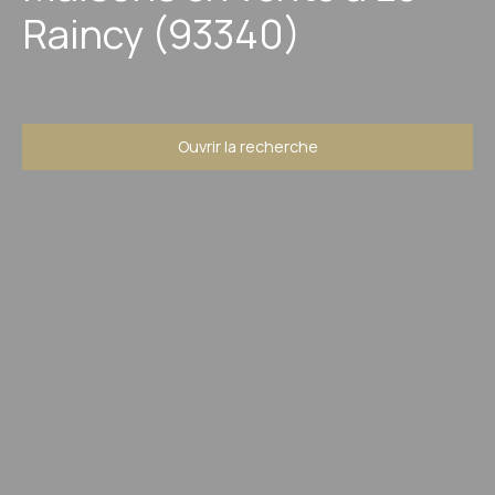
Raincy (93340)
Ouvrir la recherche
Type d'offre
Vente
Type de bien
Maison
Localisation
Le Raincy (93340)
Budget max (€)
Surface min (m²)