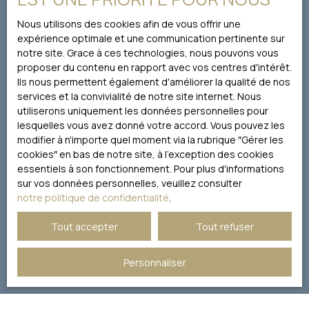
conformément au RGPD. Si vous ne souhaitez pas faire
l'objet de prospection commerciale par voie
Nous utilisons des cookies afin de vous offrir une
téléphonique, vous pouvez vous inscrire gratuitement
expérience optimale et une communication pertinente sur
sur la liste d'opposition au démarchage téléphonique,
notre site. Grace à ces technologies, nous pouvons vous
prévu par l'article L223-1 du code de la consommation,
proposer du contenu en rapport avec vos centres d'intérêt.
sur le site Internet www.bloctel.gouv.fr ou par courrier
Ils nous permettent également d'améliorer la qualité de nos
adressé à :
services et la convivialité de notre site internet. Nous
utiliserons uniquement les données personnelles pour
Société Worldline, Service Bloctel, CS 61311, 41013 BLOIS
lesquelles vous avez donné votre accord. Vous pouvez les
CEDEX.
modifier à n'importe quel moment via la rubrique ″Gérer les
cookies″ en bas de notre site, à l'exception des cookies
Pour en savoir plus sur le traitement de vos données
essentiels à son fonctionnement. Pour plus d'informations
personnelles, veuillez consulter notre
politique de
sur vos données personnelles, veuillez consulter
confidentialité
.
notre politique de confidentialité
.
Tout accepter
Tout refuser
Recevoir des annonces
Personnaliser