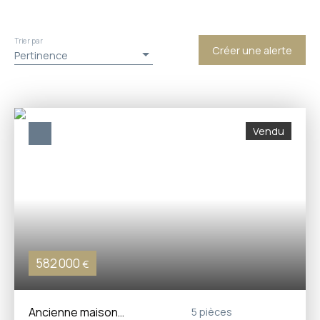
Trier par
Créer une alerte
Pertinence
Vendu
582 000
€
Ancienne maison
5
pièces