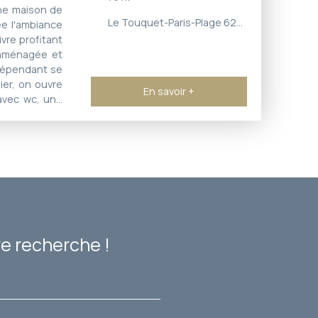
ne maison de
Le Touquet-Paris-Plage 62520
sée l'ambiance
vre profitant
t aménagée et
indépendant se
ier, on ouvre
En savoir +
 avec wc, une
une deuxième
ombles et un
, toutes les
ofitons de la
 commerces du
e recherche !