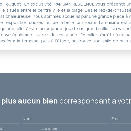
e Touquet- En exclusivité, PARISIAN RESIDENCE vous présente u
ille située entre le centre ville et la plage. Dès le rez-de-chaus
st chaleureuse, nous sommes accueillis par une grande pièce à vi
e l'exposition sud-est et de la belle luminosité. La cuisine es
quipée, elle s'invite au séjour et jouxte un grand cellier. Un wc 
rouve également au rez-de-chaussée. L'escalier s'arrête à mi-pal
'accès à la terrasse, puis à l'étage, se trouve une salle de bain
hambre à la double exposition, et de nombreux rangements et 
hambre . Au dernier étage, une troisième chambre sous les c
renier. Une cave complète ce bien. La chaudière est récente
uvertures sont en double vitrage et munies de volets roulants. Pr
lage à 5 minutes à pied, des activités balnéaires et des fameux
ouquet.
plus aucun bien
correspondant à votr
Nom
Email
bien
Localisation