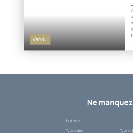
L
v
e
d
é
t
Vendu
l
c
c
g
o
p
T
Ne manquez 
Prénom
Type d'offre
Type de 