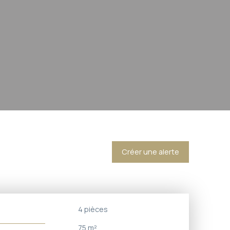
Créer une alerte
4
pièces
75
m²