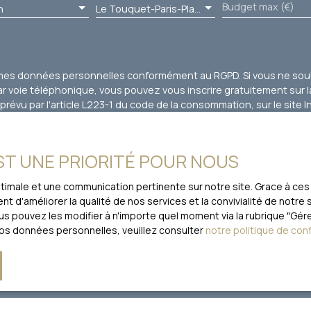
Budget max (€)
n
Le Touquet-Paris-Plage (62520)
 mes données personnelles conformément au RGPD. Si vous ne souha
 voie téléphonique, vous pouvez vous inscrire gratuitement sur la
évu par l'article L223-1 du code de la consommation, sur le site I
loctel, CS 61311, 41013 BLOIS CEDEX.
EST UNE PRIORITÉ POUR NOUS
traitement de vos données personnelles, veuillez consulter notre
po
optimale et une communication pertinente sur notre site. Grace à 
t d'améliorer la qualité de nos services et la convivialité de notre
 pouvez les modifier à n'importe quel moment via la rubrique ″Gérer
Recevoir des annonces
vos données personnelles, veuillez consulter
notre politique de conf