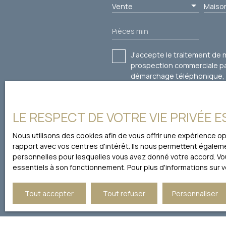
Vente
Maiso
Pièces min
J'accepte le traitement de
prospection commerciale par
démarchage téléphonique, pr
courrier adressé à :
Société Worldline, Service B
LE RESPECT DE VOTRE VIE PRIVÉE 
Pour en savoir plus sur le 
Nous utilisons des cookies afin de vous offrir une expérience 
rapport avec vos centres d'intérêt. Ils nous permettent égalemen
personnelles pour lesquelles vous avez donné votre accord. Vous
essentiels à son fonctionnement. Pour plus d'informations sur 
Tout accepter
Tout refuser
Personnaliser