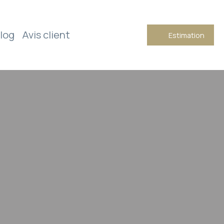
log
Avis client
Estimation