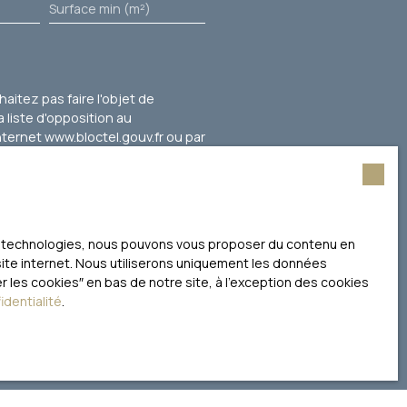
Surface min (m²)
itez pas faire l'objet de
 liste d'opposition au
nternet www.bloctel.gouv.fr ou par
litique de confidentialité
.
ces technologies, nous pouvons vous proposer du contenu en
 site internet. Nous utiliserons uniquement les données
 les cookies″ en bas de notre site, à l'exception des cookies
identialité
.