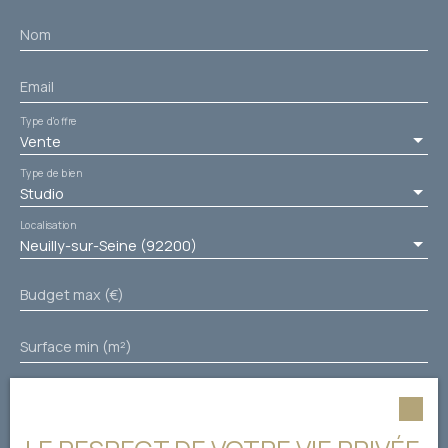
présence d'un local
velos, ideal pied à
Nom
terre ou
investissement
Email
locatif .
Type d'offre
Vente
Type de bien
Studio
Localisation
Neuilly-sur-Seine (92200)
Budget max (€)
Surface min (m²)
Pièces min
J'accepte le traitement de mes données personnelles