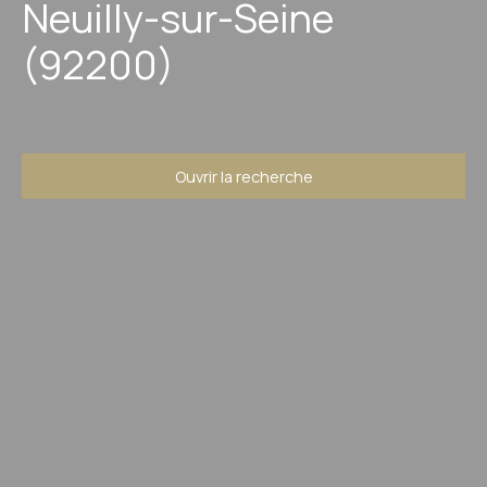
Neuilly-sur-Seine
(92200)
Ouvrir la recherche
Type d'offre
Vente
Type de bien
Studio
Localisation
Neuilly-sur-Seine (92200)
Budget max (€)