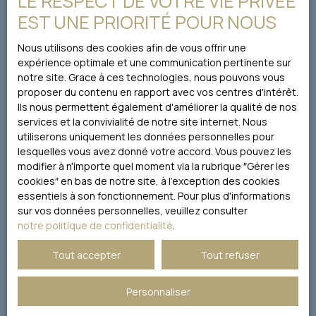
LE RESPECT DE VOTRE VIE PRIVÉE
conformément au RGPD. Si vous ne souhaitez pas faire
EST UNE PRIORITÉ POUR NOUS
l'objet de prospection commerciale par voie
téléphonique, vous pouvez vous inscrire gratuitement
Nous utilisons des cookies afin de vous offrir une
sur la liste d'opposition au démarchage téléphonique,
expérience optimale et une communication pertinente sur
prévu par l'article L223-1 du code de la consommation,
notre site. Grace à ces technologies, nous pouvons vous
sur le site Internet www.bloctel.gouv.fr ou par courrier
proposer du contenu en rapport avec vos centres d'intérêt.
adressé à :
Ils nous permettent également d'améliorer la qualité de nos
services et la convivialité de notre site internet. Nous
Société Worldline, Service Bloctel, CS 61311, 41013 BLOIS
utiliserons uniquement les données personnelles pour
CEDEX.
lesquelles vous avez donné votre accord. Vous pouvez les
modifier à n'importe quel moment via la rubrique ″Gérer les
Pour en savoir plus sur le traitement de vos données
cookies″ en bas de notre site, à l'exception des cookies
personnelles, veuillez consulter notre
politique de
essentiels à son fonctionnement. Pour plus d'informations
confidentialité
.
sur vos données personnelles, veuillez consulter
notre politique de confidentialité
.
Recevoir des annonces
Tout accepter
Tout refuser
Personnaliser