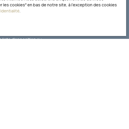
Surface min (m²)
 les cookies″ en bas de notre site, à l'exception des cookies
identialité
.
itez pas faire l'objet de
 liste d'opposition au
nternet www.bloctel.gouv.fr ou par
litique de confidentialité
.