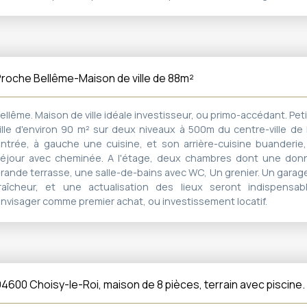
ompris plus de 20 parkings pour les clients. Jardin arboré Taxe fo
roche Bellême-Maison de ville de 88m²
ellême. Maison de ville idéale investisseur, ou primo-accédant. Pe
ille d'environ 90 m² sur deux niveaux à 500m du centre-ville de
ntrée, à gauche une cuisine, et son arrière-cuisine buanderie
éjour avec cheminée. A l'étage, deux chambres dont une don
rande terrasse, une salle-de-bains avec WC, Un grenier. Un garag
raîcheur, et une actualisation des lieux seront indispensabl
nvisager comme premier achat, ou investissement locatif.
4600 Choisy-le-Roi, maison de 8 pièces, terrain avec piscine.