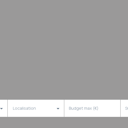
Localisation
Budget max (€)
S