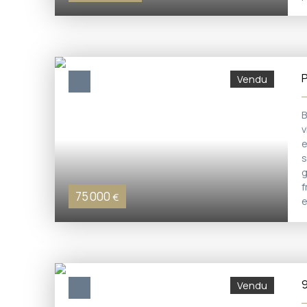
c
P
Vendu
B
v
e
s
g
f
75 000
€
e
9
Vendu