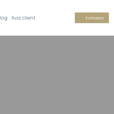
log
Avis client
Estimation