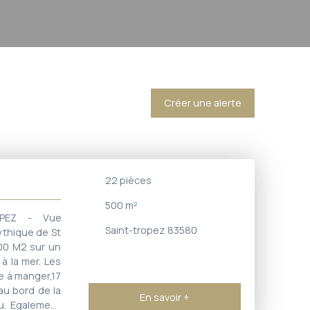
Créer une alerte
22
pièces
500
m²
OPEZ - Vue
Saint-tropez 83580
ythique de St
00 M2 sur un
à la mer. Les
le à manger,17
au bord de la
En savoir +
u. Egalement