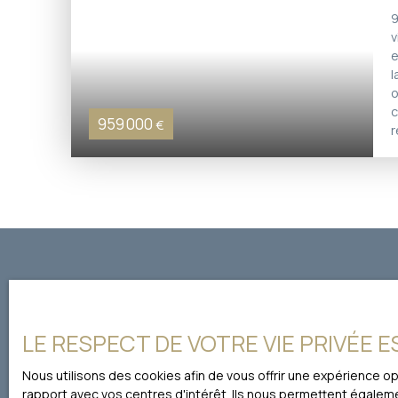
9
v
e
l
o
c
959 000
€
r
s
C
b
p
b
l
Ne manquez 
LE RESPECT DE VOTRE VIE PRIVÉE 
Prénom
Nous utilisons des cookies afin de vous offrir une expérience 
rapport avec vos centres d'intérêt. Ils nous permettent égalemen
Type d'offre
Type de 