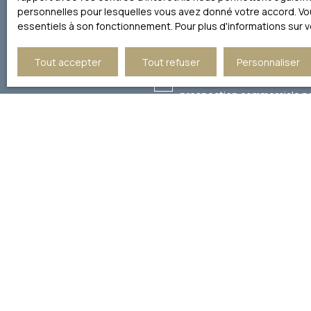
personnelles pour lesquelles vous avez donné votre accord. Vous
Vente
Villa
essentiels à son fonctionnement. Pour plus d'informations sur 
Pièces min
Tout accepter
Tout refuser
Personnaliser
J'accepte le traitement de
prospection commerciale par
démarchage téléphonique, pr
courrier adressé à :
Société Worldline, Service B
Pour en savoir plus sur le 