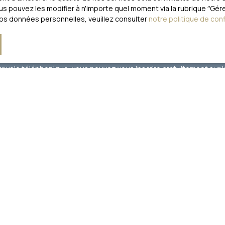
Localisation
Budget max (€)
 pouvez les modifier à n'importe quel moment via la rubrique ″Gérer
vos données personnelles, veuillez consulter
notre politique de conf
 mes données personnelles conformément au RGPD. Si vous ne souha
 voie téléphonique, vous pouvez vous inscrire gratuitement sur la
évu par l'article L223-1 du code de la consommation, sur le site I
loctel, CS 61311, 41013 BLOIS CEDEX.
traitement de vos données personnelles, veuillez consulter notre
po
Recevoir des annonces