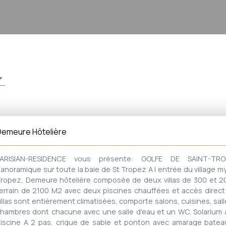
Demeure Hôtelière
PARISIAN-RESIDENCE vous présente:
GOLFE DE SAINT-TR
anoramique sur toute la baie de St Tropez A l entrée du village m
ropez, Demeure hôtelière composée de deux villas de 300 et 2
errain de 2100 M2 avec deux piscines chauffées et accès direct 
illas sont entièrement climatisées, comporte salons, cuisines, sal
hambres dont chacune avec une salle d'eau et un WC. Solarium 
iscine A 2 pas, crique de sable et ponton avec amarage batea