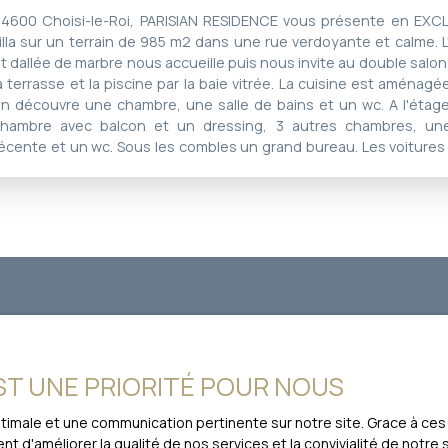
4600 Choisi-le-Roi, PARISIAN RESIDENCE vous présente en EXCL
illa sur un terrain de 985 m2 dans une rue verdoyante et calme. L'
t dallée de marbre nous accueille puis nous invite au double salon
a terrasse et la piscine par la baie vitrée. La cuisine est aménag
n découvre une chambre, une salle de bains et un wc. A l'étag
hambre avec balcon et un dressing, 3 autres chambres, une
écente et un wc. Sous les combles un grand bureau. Les voiture
ous sol par un portail motorisé. buanderie, chaufferie, atelier e
ette villa profite d'un jardin arboré aux essences choisies qui lu
elle intimité. On choisit de lézarder sur la margelle en bois ou
longeon dans la piscine chauffée. Reliée à Chatelet en 20 minute
us à 4 minutes, et tram tout proche. Mairie à 10 minutes à pied. 
a fibre. Contact Emmanuelle Caron : 06 40 55 35 80
plus aucun bien
correspondant à votr
EST UNE PRIORITÉ POUR NOUS
Nom
Email
optimale et une communication pertinente sur notre site. Grace à 
t d'améliorer la qualité de nos services et la convivialité de notre
bien