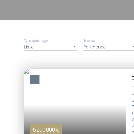
Type d'affichage
Trier par
Liste
Pertinence
p
T
t
v
c
6 200 000
€
p