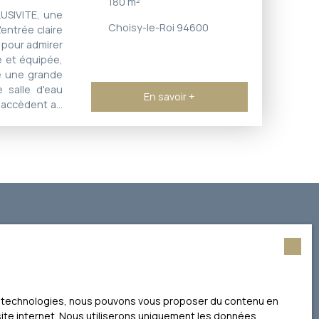
180
m²
USIVITE, une
Choisy-le-Roi 94600
entrée claire
 pour admirer
ée et équipée,
e une grande
 salle d'eau
En savoir +
s accèdent au
t cave à vin.
i confère une
 de piquer un
s par le RER,
Connectée par
e recherche !
ces technologies, nous pouvons vous proposer du contenu en
 site internet. Nous utiliserons uniquement les données