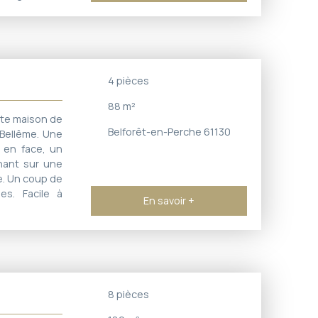
ncière: 6200
4
pièces
88
m²
tite maison de
Belforêt-en-Perche 61130
 Bellême. Une
, en face, un
nant sur une
e. Un coup de
es. Facile à
En savoir +
8
pièces