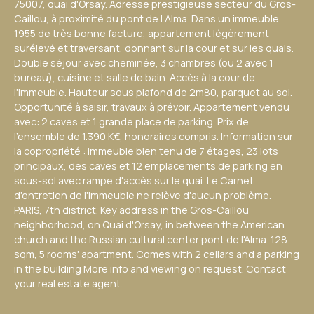
75007, quai d'Orsay. Adresse prestigieuse secteur du Gros-
Caillou, à proximité du pont de l Alma. Dans un immeuble
1955 de très bonne facture, appartement légèrement
surélevé et traversant, donnant sur la cour et sur les quais.
Double séjour avec cheminée, 3 chambres (ou 2 avec 1
bureau), cuisine et salle de bain. Accès à la cour de
l'immeuble. Hauteur sous plafond de 2m80, parquet au sol.
Opportunité à saisir, travaux à prévoir. Appartement vendu
avec: 2 caves et 1 grande place de parking. Prix de
l'ensemble de 1.390 K€, honoraires compris. Information sur
la copropriété : immeuble bien tenu de 7 étages, 23 lots
principaux, des caves et 12 emplacements de parking en
sous-sol avec rampe d'accès sur le quai. Le Carnet
d'entretien de l'immeuble ne relève d'aucun problème.
PARIS, 7th district. Key address in the Gros-Caillou
neighborhood, on Quai d'Orsay, in between the American
church and the Russian cultural center pont de l'Alma. 128
sqm, 5 rooms' apartment. Comes with 2 cellars and a parking
in the building More info and viewing on request. Contact
your real estate agent.