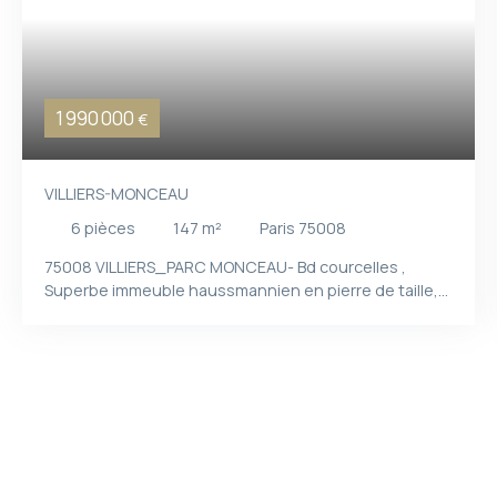
1 990 000
€
VILLIERS-MONCEAU
6
pièces
147
m²
Paris 75008
75008 VILLIERS_PARC MONCEAU- Bd courcelles ,
Superbe immeuble haussmannien en pierre de taille,
avec gardien résidant sur place. Emplacement
privilégié, à deux pas du métro Villiers, des commerces
de proximité, d’établissements scolaires réputés et
du parc Monceau. Grand appartement familial baigné
de lumière, d’une surface Loi Carrez de 147,22 m²,
situé au 3ème étage avec ascenseur. Il se distingue
par de généreux volumes et une belle hauteur sous
plafond dépassant les 3 mètres. La distribution