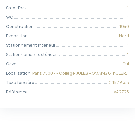
Salle d'eau
1
WC
1
Construction
1950
Exposition
Nord
Stationnement intérieur
1
Stationnement extérieur
1
Cave
Oui
Localisation
Paris 75007 - Collège JULES ROMAINS 6, r CLER - Maternelle 117, r St DOMINIQUE - Elémentaire 1, r Grl CAMOU
Taxe foncière
2 157
€ /an
Référence
VA2725